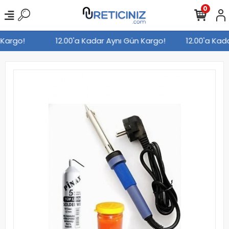
0
n Kargo!
12.00'a Kadar Aynı Gün Kargo!
12.00'a Ka