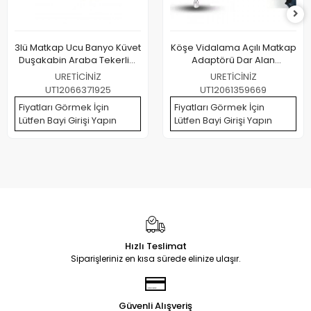
3lü Matkap Ucu Banyo Küvet
Köşe Vidalama Açılı Matkap
Duşakabin Araba Tekerliği
Adaptörü Dar Alan
Koltuk Yıkama Temizleme
Vidalama Matkap Ucu
URETİCİNİZ
URETİCİNİZ
Fırçası Seti
UT12066371925
UT12061359669
Fiyatları Görmek İçin
Fiyatları Görmek İçin
Lütfen Bayi Girişi Yapın
Lütfen Bayi Girişi Yapın
Hızlı Teslimat
Siparişleriniz en kısa sürede elinize ulaşır.
Güvenli Alışveriş