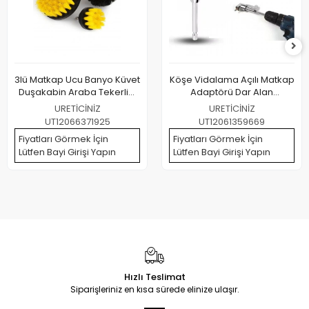
3lü Matkap Ucu Banyo Küvet
Köşe Vidalama Açılı Matkap
Duşakabin Araba Tekerliği
Adaptörü Dar Alan
Koltuk Yıkama Temizleme
Vidalama Matkap Ucu
URETİCİNİZ
URETİCİNİZ
Fırçası Seti
UT12066371925
UT12061359669
Fiyatları Görmek İçin
Fiyatları Görmek İçin
Lütfen Bayi Girişi Yapın
Lütfen Bayi Girişi Yapın
Hızlı Teslimat
Siparişleriniz en kısa sürede elinize ulaşır.