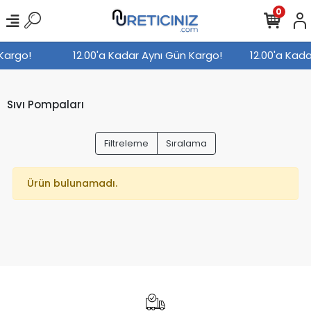
0
 Kargo!
12.00'a Kadar Aynı Gün Kargo!
12.00'a Kad
Sıvı Pompaları
Filtreleme
Sıralama
Ürün bulunamadı.