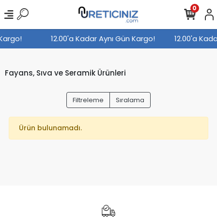
0
 Kargo!
12.00'a Kadar Aynı Gün Kargo!
12.00'a Kad
Fayans, Sıva ve Seramik Ürünleri
Filtreleme
Sıralama
Ürün bulunamadı.