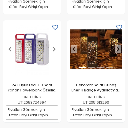
Fiyatları Görmek İçin
Fiyatları Görmek İçin
Lütfen Bayi Girişi Yapın
Lütfen Bayi Girişi Yapın
24 Büyük Ledli 80 Saat
Dekoratif Solar Güneş
Yanan Powerbank Özellikli
Enerjili Bahçe Aydınlatması
Akülü Led Işıldak
Yürüyüş Yolu Seti ( 8 Adet )
URETİCİNİZ
URETİCİNİZ
UT12053724994
UT12051613290
Fiyatları Görmek İçin
Fiyatları Görmek İçin
Lütfen Bayi Girişi Yapın
Lütfen Bayi Girişi Yapın