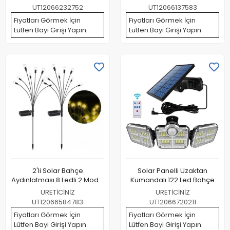
Amaçlı Led Lamba
UT12066232752
UT12066137583
Fiyatları Görmek İçin
Fiyatları Görmek İçin
Lütfen Bayi Girişi Yapın
Lütfen Bayi Girişi Yapın
2'li Solar Bahçe
Solar Panelli Uzaktan
Aydınlatması 8 Ledli 2 Modlu
Kumandalı 122 Led Bahçe
Rgb
Aydınlatması
URETİCİNİZ
URETİCİNİZ
UT12066584783
UT12066720211
Fiyatları Görmek İçin
Fiyatları Görmek İçin
Lütfen Bayi Girişi Yapın
Lütfen Bayi Girişi Yapın