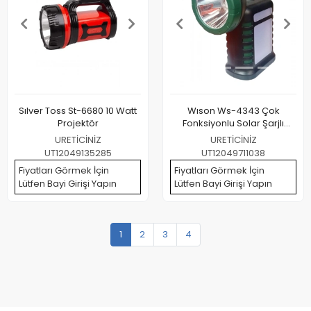
Sılver Toss St-6680 10 Watt
Wıson Ws-4343 Çok
Projektör
Fonksiyonlu Solar Şarjlı
Powerbanklı Kamp Lambası
URETİCİNİZ
URETİCİNİZ
UT12049135285
UT12049711038
Fiyatları Görmek İçin
Fiyatları Görmek İçin
Lütfen Bayi Girişi Yapın
Lütfen Bayi Girişi Yapın
1
2
3
4