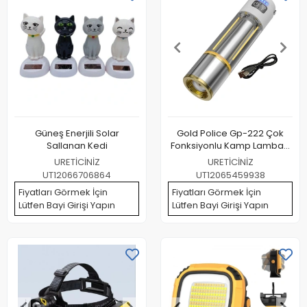
Güneş Enerjili Solar
Gold Police Gp-222 Çok
Sallanan Kedi
Fonksiyonlu Kamp Lambası
1000 Lümen
URETİCİNİZ
URETİCİNİZ
UT12066706864
UT12065459938
Fiyatları Görmek İçin
Fiyatları Görmek İçin
Lütfen Bayi Girişi Yapın
Lütfen Bayi Girişi Yapın