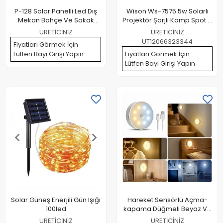
P-128 Solar Panelli Led Dış
Wison Ws-7575 5w Solarlı
Mekan Bahçe Ve Sokak
Projektör Şarjlı Kamp Spot El
Aydınlatması
Feneri
URETİCİNİZ
URETİCİNİZ
UT12066323344
Fiyatları Görmek İçin
Lütfen Bayi Girişi Yapın
Fiyatları Görmek İçin
Lütfen Bayi Girişi Yapın
Solar Güneş Enerjili Gün Işığı
Hareket Sensörlü Açma-
100led
kapama Düğmeli Beyaz Ve
Gün Işığı Yanabilen Çok
URETİCİNİZ
URETİCİNİZ