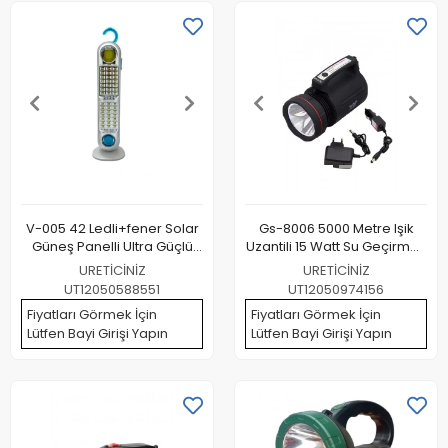
V-005 42 Ledli+fener Solar
Gs-8006 5000 Metre Işik
Güneş Panelli Ultra Güçlü
Uzantili 15 Watt Su Geçirmez
Ledli Şarjlı Işıldak
Projektör
URETİCİNİZ
URETİCİNİZ
UT12050588551
UT12050974156
Fiyatları Görmek İçin
Fiyatları Görmek İçin
Lütfen Bayi Girişi Yapın
Lütfen Bayi Girişi Yapın