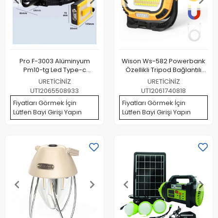
Pro F-3003 Alüminyum
Wison Ws-582 Powerbank
Pm10-tg Led Type-c
Özellikli Tripod Bağlantılı
Powerbank Ve Solar Şarjlı
Mıknatıslı 3500 Lümen Usb
URETİCİNİZ
URETİCİNİZ
Kamp Kafa Feneri
Şarjlı Çalışma Feneri
UT12065508933
UT12061740818
Fiyatları Görmek İçin
Fiyatları Görmek İçin
Lütfen Bayi Girişi Yapın
Lütfen Bayi Girişi Yapın