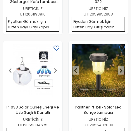
Göstergeli Kafa Lambası
322
Wt-719
URETİCİNİZ
URETİCİNİZ
UT12061198916
UT12059952988
Fiyatları Görmek İçin
Fiyatları Görmek İçin
Lütfen Bayi Girişi Yapın
Lütfen Bayi Girişi Yapın
P-038 Solar Güneş Enerji Ve
Panther Pt-b117 Solar Led
Usb Sarjli 5 Kanatlı
Bahçe Lambası
URETİCİNİZ
URETİCİNİZ
UT12055304675
UT12055432088