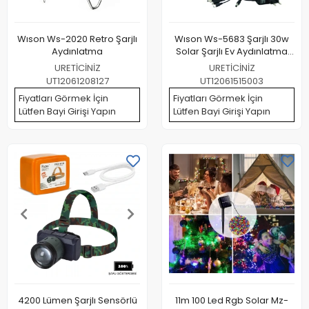
Wıson Ws-2020 Retro Şarjlı
Wıson Ws-5683 Şarjlı 30w
Aydınlatma
Solar Şarjlı Ev Aydınlatma
Seti Radyo Ve Fan
URETİCİNİZ
URETİCİNİZ
Powebank
UT12061208127
UT12061515003
Fiyatları Görmek İçin
Fiyatları Görmek İçin
Lütfen Bayi Girişi Yapın
Lütfen Bayi Girişi Yapın
4200 Lümen Şarjlı Sensörlü
11m 100 Led Rgb Solar Mz-