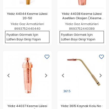
Yıldız 44044 Kesme Lülesi
Yıldız 44038 Kesme Lülesi
20-50
Asetilen Oksijen ( Kesme
Kapasitesi 20 50 mm )
Yıldız Gaz Armatürleri
Yıldız Gaz Armatürleri
8693752440440
8693752440389
Fiyatları Görmek İçin
Fiyatları Görmek İçin
Lütfen Bayi Girişi Yapın
Lütfen Bayi Girişi Yapın
Yıldız 44037 Kesme Lülesi
Yıldız 3615 Kaynak Kolu No :