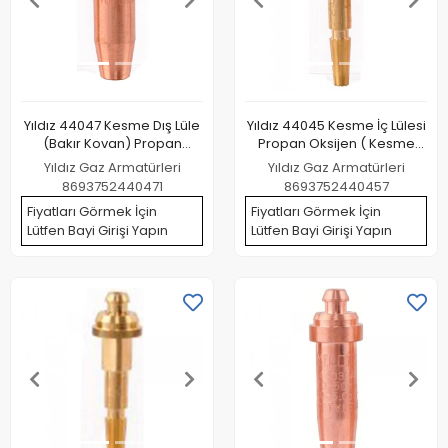
Yıldız 44047 Kesme Dış Lüle
Yıldız 44045 Kesme İç Lülesi
(Bakır Kovan) Propan
Propan Oksijen ( Kesme
Oksijen ( Kesme Kapasitesi
Kapasitesi 50 100 mm )
Yıldız Gaz Armatürleri
Yıldız Gaz Armatürleri
3 100 mm )
8693752440471
8693752440457
Fiyatları Görmek İçin
Fiyatları Görmek İçin
Lütfen Bayi Girişi Yapın
Lütfen Bayi Girişi Yapın