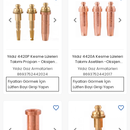
Yıldız 4420P Kesme Lüleleri
Yıldız 4420A Kesme Lüleleri
Takımı Propan - Oksijen
Takımı Asetilen -Oksijen
(Kesme Kap 3-100 mm)
(Kesme Kap 3-100 mm)
Yıldız Gaz Armatürleri
Yıldız Gaz Armatürleri
8693752442024
8693752442017
Fiyatları Görmek İçin
Fiyatları Görmek İçin
Lütfen Bayi Girişi Yapın
Lütfen Bayi Girişi Yapın