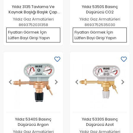
Yıldız 3135 Tavlama Ve
Yıldız 5350S Basınç
Kaynak Başlığı Başlık Çapı
Düşürücü CO2
35 mm
Yıldız Gaz Armatürleri
Yıldız Gaz Armatürleri
8693752031358
8693752535030
Fiyatları Görmek İçin
Fiyatları Görmek İçin
Lütfen Bayi Girişi Yapın
Lütfen Bayi Girişi Yapın
Yıldız 5340S Basınç
Yıldız 5330S Basınç
Düşürücü Argon
Düşürücü Azot
Yıldız Gaz Armatürleri
Yıldız Gaz Armatürleri