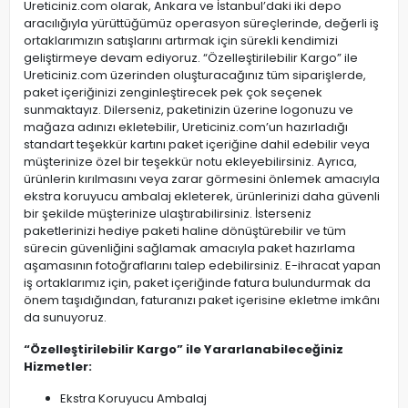
Ureticiniz.com olarak, Ankara ve İstanbul’daki iki depo
aracılığıyla yürüttüğümüz operasyon süreçlerinde, değerli iş
ortaklarımızın satışlarını artırmak için sürekli kendimizi
geliştirmeye devam ediyoruz. “Özelleştirilebilir Kargo” ile
Ureticiniz.com üzerinden oluşturacağınız tüm siparişlerde,
paket içeriğinizi zenginleştirecek pek çok seçenek
sunmaktayız. Dilerseniz, paketinizin üzerine logonuzu ve
mağaza adınızı ekletebilir, Ureticiniz.com’un hazırladığı
standart teşekkür kartını paket içeriğine dahil edebilir veya
müşterinize özel bir teşekkür notu ekleyebilirsiniz. Ayrıca,
ürünlerin kırılmasını veya zarar görmesini önlemek amacıyla
ekstra koruyucu ambalaj ekleterek, ürünlerinizi daha güvenli
bir şekilde müşterinize ulaştırabilirsiniz. İsterseniz
paketlerinizi hediye paketi haline dönüştürebilir ve tüm
sürecin güvenliğini sağlamak amacıyla paket hazırlama
aşamasının fotoğraflarını talep edebilirsiniz. E-ihracat yapan
iş ortaklarımız için, paket içeriğinde fatura bulundurmak da
önem taşıdığından, faturanızı paket içerisine ekletme imkânı
da sunuyoruz.
“Özelleştirilebilir Kargo” ile Yararlanabileceğiniz
Hizmetler:
Ekstra Koruyucu Ambalaj