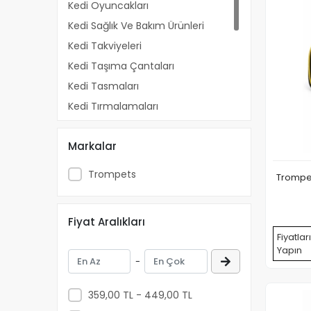
Kedi Oyuncakları
Kedi Sağlık Ve Bakım Ürünleri
Kedi Takviyeleri
Kedi Taşıma Çantaları
Kedi Tasmaları
Kedi Tırmalamaları
Kedi Tuvaletleri
Markalar
Kedi Yatakları
Seyahat Ürünleri
Trompets
Trompet
Yavru Kedi Bakım Ürünleri
Kedi Kumları
Fiyat Aralıkları
Kedi Mamaları
Fiyatlar
Yapın
-
359,00 TL - 449,00 TL