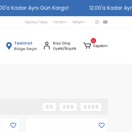
12.00'a Kadar Aynı Gün Kargo!
12.00'a Kada
Sipariş Takip
Yardım
İletişim
0
Teslimat
Bayi Girişi
Sepetim
Bölge Seçin
Üyelik/Bayilik