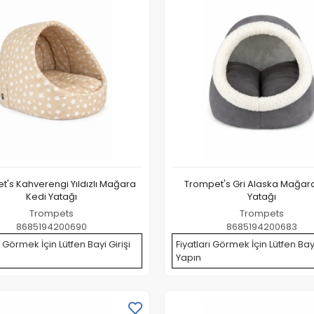
t's Kahverengi Yıldızlı Mağara
Trompet's Gri Alaska Mağar
Kedi Yatağı
Yatağı
Trompets
Trompets
8685194200690
8685194200683
ı Görmek İçin Lütfen Bayi Girişi
Fiyatları Görmek İçin Lütfen Bayi
Yapın