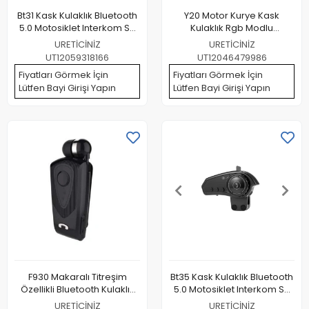
Bt31 Kask Kulaklık Bluetooth
Y20 Motor Kurye Kask
5.0 Motosiklet Interkom Su
Kulaklık Rgb Modlu
Geçirmez Kablosuz Kulaklık
Bluetooth Motosiklet Kulaklık
URETİCİNİZ
URETİCİNİZ
5.3 Bluetooth Interkom
UT12059318166
UT12046479986
Fiyatları Görmek İçin
Fiyatları Görmek İçin
Lütfen Bayi Girişi Yapın
Lütfen Bayi Girişi Yapın
F930 Makaralı Titreşim
Bt35 Kask Kulaklık Bluetooth
Özellikli Bluetooth Kulaklık
5.0 Motosiklet Interkom Su
Siyah Uyumlu
Geçirmez Kablosuz Kulaklık
URETİCİNİZ
URETİCİNİZ