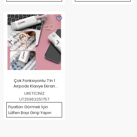
Çok Fonksıyonlu 7 In 1
Aırpods Klavye Ekran
Kulaklık Temızleme Kıtı
URETİCİNİZ
UT25963251757
Fiyatları Görmek İçin
Lütfen Bayi Girişi Yapın