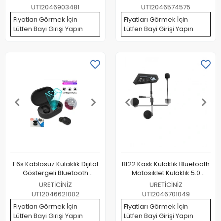
UT12046903481
UT12046574575
Fiyatları Görmek İçin
Fiyatları Görmek İçin
Lütfen Bayi Girişi Yapın
Lütfen Bayi Girişi Yapın
E6s Kablosuz Kulaklık Dijital
Bt22 Kask Kulaklık Bluetooth
Göstergeli Bluetooth
Motosiklet Kulaklık 5.0
Kulaklık 5.0
Bluetooth Interkom
URETİCİNİZ
URETİCİNİZ
Motorsiklet Kulaklık
UT12046621002
UT12046701049
Fiyatları Görmek İçin
Fiyatları Görmek İçin
Lütfen Bayi Girişi Yapın
Lütfen Bayi Girişi Yapın