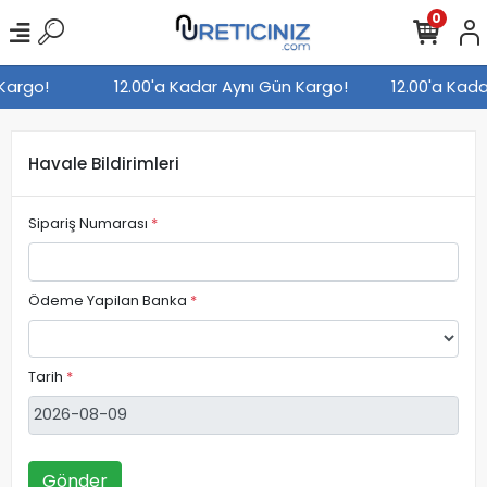
0
 Kargo!
12.00'a Kadar Aynı Gün Kargo!
12.00'a Kad
Havale Bildirimleri
Sipariş Numarası
*
Ödeme Yapilan Banka
*
Tarih
*
Gönder