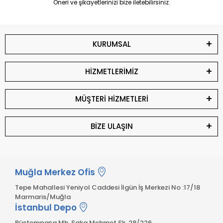
Öneri ve şikayetlerinizi bize iletebilirsiniz.
KURUMSAL
HİZMETLERİMİZ
MÜŞTERİ HİZMETLERİ
BİZE ULAŞIN
Muğla Merkez Ofis
Tepe Mahallesi Yeniyol Caddesi İlgün İş Merkezi No :17/18
Marmaris/Muğla
İstanbul Depo
Rüstempaşa Mh. Saka Mehmet Sk. 28/226