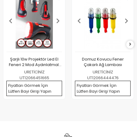
Şarjlı 10w Projektör Led El
Domuz Kovucu Fener
Feneri 2 Mod Aydınlatmalı
Çakarlı Ağ Lambası
Uzun Menzil Güvenlik Bekçi
URETİCİNİZ
URETİCİNİZ
Polis Feneri Işıldak
UT12066451665
UT12066444476
Fiyatları Görmek İçin
Fiyatları Görmek İçin
Lütfen Bayi Girişi Yapın
Lütfen Bayi Girişi Yapın