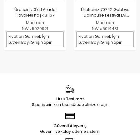
Üreticiniz 3'ü 1 Arada
Üreticiniz 70742 Gabbys
Hayaletli Köşk 31167
Dollhouse Festival Evi
Eğlenceli Müzikli Oyun Seti
Markaon
Markaon
63 Cm -spinmaster
NW.z5020921
NW.a5014431
Fiyatları Görmek İçin
Fiyatları Görmek İçin
Lütfen Bayi Girişi Yapın
Lütfen Bayi Girişi Yapın
Hızlı Teslimat
Siparişleriniz en kısa sürede elinize ulaşır.
Güvenli Alışveriş
Güvenli ve kolay ödeme sistemi