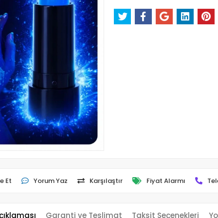
e Et
Yorum Yaz
Karşılaştır
Fiyat Alarmı
Tel
çıklaması
Garanti ve Teslimat
Taksit Seçenekleri
Yo