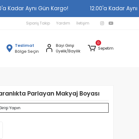
2.00'a Kadar Aynı Gün Kargo!
12.00'a Kadar A
Sipariş Takip
Yardım
İletişim
0
Teslimat
Bayi Girişi
Sepetim
Bölge Seçin
Üyelik/Bayilik
Karanlıkta Parlayan Makyaj Boyası
Girişi Yapın