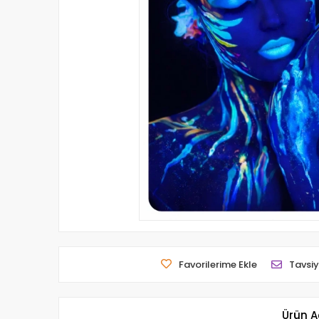
Favorilerime Ekle
Tavsiy
Ürün A