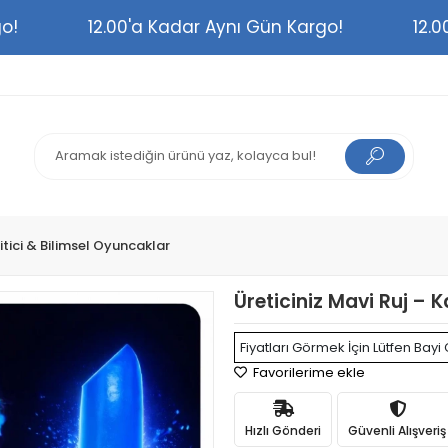
argo!
12.00'a Kadar Aynı Gün Kargo!
1
itici & Bilimsel Oyuncaklar
Üreticiniz Mavi Ruj – 
Fiyatları Görmek İçin Lütfen Bayi 
Favorilerime ekle
Hızlı Gönderi
Güvenli Alışveriş