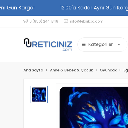
r Aynı Gün Kargo!
12.00'a Kadar Aynı Gün K
0 (850) 244 1348
info@teknikpc.com
Kategoriler
Ana Sayfa
Anne & Bebek & Çocuk
Oyuncak
Eğ