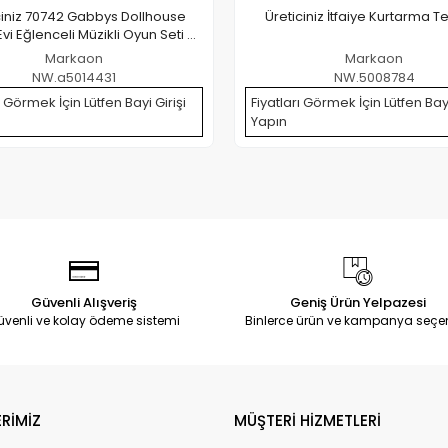
ciniz 70742 Gabbys Dollhouse
Üreticiniz İtfaiye Kurtarma T
Evi Eğlenceli Müzikli Oyun Seti 63
Cm -spinmaster
Markaon
Markaon
NW.a5014431
NW.5008784
ı Görmek İçin Lütfen Bayi Girişi
Fiyatları Görmek İçin Lütfen Bayi
Yapın
Güvenli Alışveriş
Geniş Ürün Yelpazesi
üvenli ve kolay ödeme sistemi
Binlerce ürün ve kampanya seçe
RİMİZ
MÜŞTERİ HİZMETLERİ