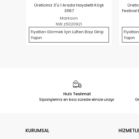
Üreticiniz 3'ü 1 Arada Hayaletli Köşk
Üreti
31167
Festival 
Markaon
NW.z5020921
Fiyatları Görmek İçin Lütfen Bayi Girişi
Fiyatlar
Yapın
Yapın
Hızlı Teslimat
Siparişleriniz en kısa sürede elinize ulaşır.
G
KURUMSAL
HİZMETLE