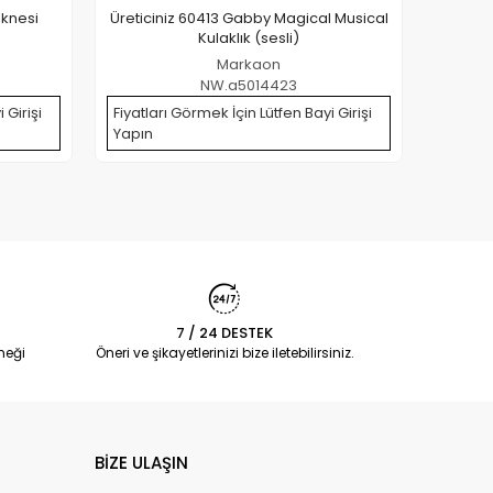
eknesi
Üreticiniz 60413 Gabby Magical Musical
Üretici
Kulaklık (sesli)
Markaon
NW.a5014423
 Girişi
Fiyatları Görmek İçin Lütfen Bayi Girişi
Fiyatla
Yapın
Yapın
7 / 24 DESTEK
neği
Öneri ve şikayetlerinizi bize iletebilirsiniz.
BİZE ULAŞIN