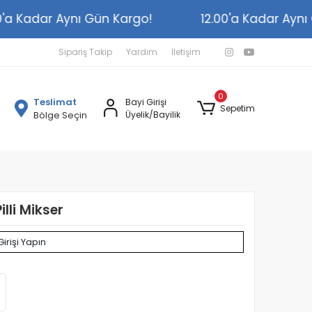
.00'a Kadar Aynı Gün Kargo!
12.00'a Kadar Ay
Sipariş Takip
Yardım
İletişim
0
Teslimat
Bayi Girişi
Sepetim
Bölge Seçin
Üyelik/Bayilik
Pilli Mikser
Girişi Yapın