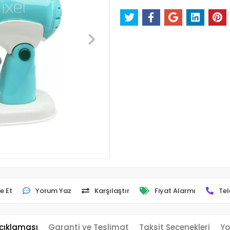
e Et
Yorum Yaz
Karşılaştır
Fiyat Alarmı
Tel
çıklaması
Garanti ve Teslimat
Taksit Seçenekleri
Yo