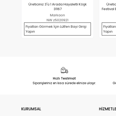
Üreticiniz 3'ü 1 Arada Hayaletli Köşk
Üreti
31167
Festival 
Markaon
NW.z5020921
Fiyatları Görmek İçin Lütfen Bayi Girişi
Fiyatlar
Yapın
Yapın
Hızlı Teslimat
Siparişleriniz en kısa sürede elinize ulaşır.
G
KURUMSAL
HİZMETLE