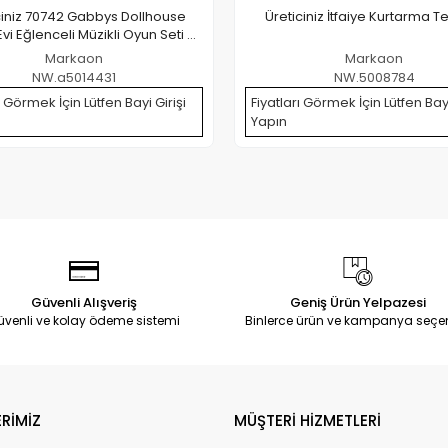
ciniz 70742 Gabbys Dollhouse
Üreticiniz İtfaiye Kurtarma T
Evi Eğlenceli Müzikli Oyun Seti 63
Cm -spinmaster
Markaon
Markaon
NW.a5014431
NW.5008784
ı Görmek İçin Lütfen Bayi Girişi
Fiyatları Görmek İçin Lütfen Bayi
Yapın
Güvenli Alışveriş
Geniş Ürün Yelpazesi
üvenli ve kolay ödeme sistemi
Binlerce ürün ve kampanya seçe
RİMİZ
MÜŞTERİ HİZMETLERİ