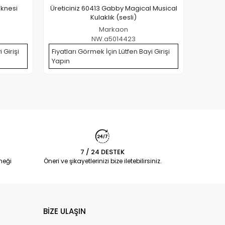
eknesi
Üreticiniz 60413 Gabby Magical Musical
Üretici
Kulaklık (sesli)
Markaon
NW.a5014423
 Girişi
Fiyatları Görmek İçin Lütfen Bayi Girişi
Fiyatla
Yapın
Yapın
7 / 24 DESTEK
neği
Öneri ve şikayetlerinizi bize iletebilirsiniz.
BİZE ULAŞIN