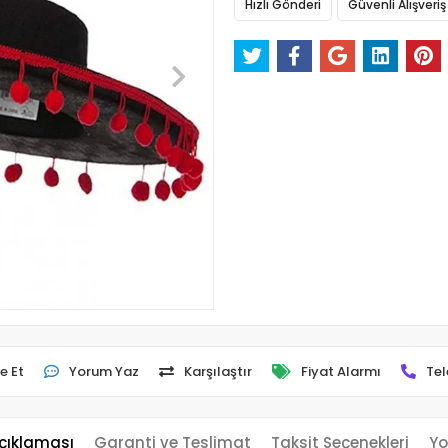
Hızlı Gönderi
Güvenli Alışveriş
e Et
Yorum Yaz
Karşılaştır
Fiyat Alarmı
Tel
çıklaması
Garanti ve Teslimat
Taksit Seçenekleri
Yo