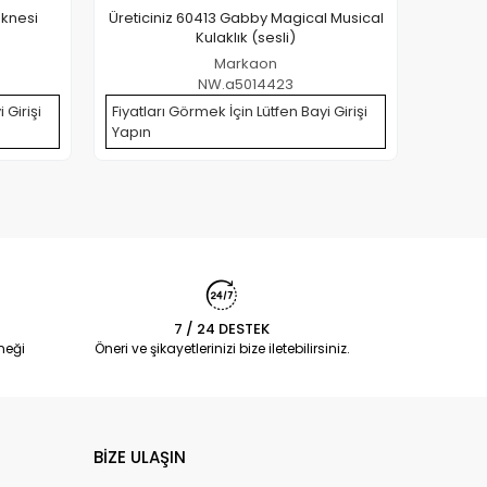
eknesi
Üreticiniz 60413 Gabby Magical Musical
Üretici
Kulaklık (sesli)
Markaon
NW.a5014423
 Girişi
Fiyatları Görmek İçin Lütfen Bayi Girişi
Fiyatla
Yapın
Yapın
7 / 24 DESTEK
neği
Öneri ve şikayetlerinizi bize iletebilirsiniz.
BİZE ULAŞIN