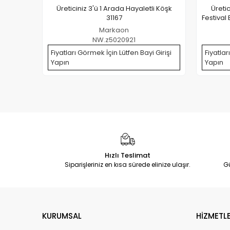
Üreticiniz 3'ü 1 Arada Hayaletli Köşk
Üreti
31167
Festival 
Markaon
NW.z5020921
Fiyatları Görmek İçin Lütfen Bayi Girişi
Fiyatlar
Yapın
Yapın
Hızlı Teslimat
Siparişleriniz en kısa sürede elinize ulaşır.
G
KURUMSAL
HİZMETLE