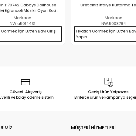
ciniz 70742 Gabbys Dollhouse
Üreticiniz İtfaiye Kurtarma T
Evi Eğlenceli Müzikli Oyun Seti 63
Cm -spinmaster
Markaon
Markaon
NW.a5014431
NW.5008784
ı Görmek İçin Lütfen Bayi Girişi
Fiyatları Görmek İçin Lütfen Bayi
Yapın
Güvenli Alışveriş
Geniş Ürün Yelpazesi
üvenli ve kolay ödeme sistemi
Binlerce ürün ve kampanya seçe
RİMİZ
MÜŞTERİ HİZMETLERİ