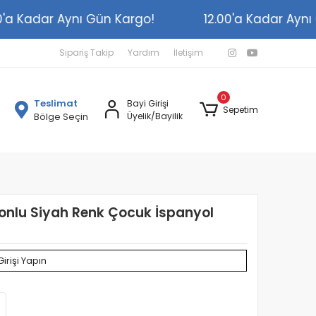
2.00'a Kadar Aynı Gün Kargo!
12.00'a Kadar A
Sipariş Takip
Yardım
İletişim
0
Teslimat
Bayi Girişi
Sepetim
Bölge Seçin
Üyelik/Bayilik
nponlu Siyah Renk Çocuk İspanyol
Girişi Yapın