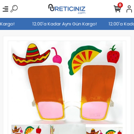
0
n Kargo!
12.00'a Kadar Aynı Gün Kargo!
12.00'a Ka