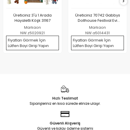
Üreticiniz 3'ü 1 Arada
Üreticiniz 70742 Gabbys
Hayaletli Köşk 31167
Dollhouse Festival Evi
Eğlenceli Müzikli Oyun Seti
Markaon
Markaon
63 Cm -spinmaster
NW.z5020921
NW.a5014431
Fiyatları Görmek İçin
Fiyatları Görmek İçin
Lütfen Bayi Girişi Yapın
Lütfen Bayi Girişi Yapın
Hızlı Teslimat
Siparişleriniz en kısa sürede elinize ulaşır.
Güvenli Alışveriş
Güvenli ve kolay ödeme sistemi