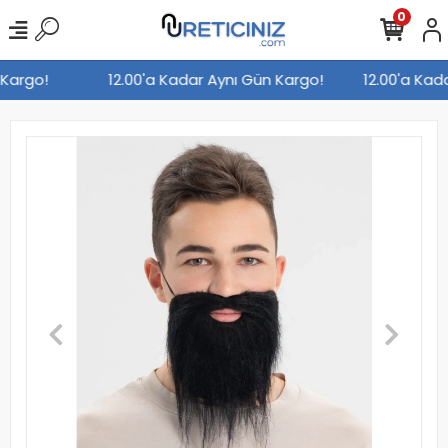
0
n Kargo!
12.00'a Kadar Aynı Gün Kargo!
12.00'a Ka