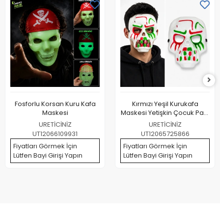
Fosforlu Korsan Kuru Kafa
Kırmızı Yeşil Kurukafa
Maskesi
Maskesi Yetişkin Çocuk Parti
Maskesi
URETİCİNİZ
URETİCİNİZ
UT12066109931
UT12065725866
Fiyatları Görmek İçin
Fiyatları Görmek İçin
Lütfen Bayi Girişi Yapın
Lütfen Bayi Girişi Yapın