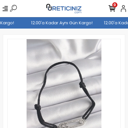
0
n Kargo!
12.00'a Kadar Aynı Gün Kargo!
12.00'a Ka