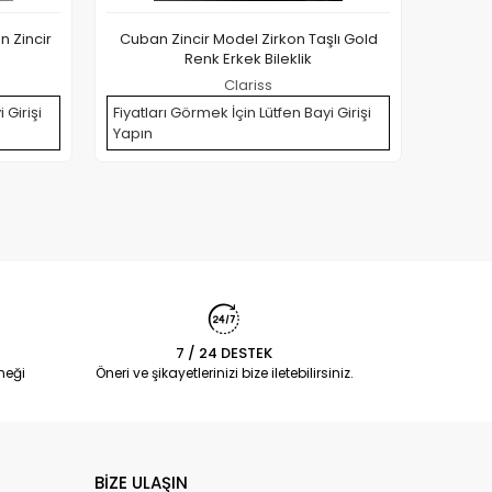
 Zincir
Cuban Zincir Model Zirkon Taşlı Gold
Cuban 
Renk Erkek Bileklik
Clariss
 Girişi
Fiyatları Görmek İçin Lütfen Bayi Girişi
Fiyatla
Yapın
Yapın
7 / 24 DESTEK
neği
Öneri ve şikayetlerinizi bize iletebilirsiniz.
BİZE ULAŞIN