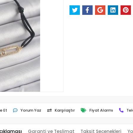
e Et
Yorum Yaz
Karşılaştır
Fiyat Alarmı
Tel
çıklaması
Garanti ve Teslimat
Taksit Seçenekleri
Yo