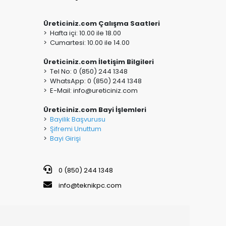
Üreticiniz.com Çalışma Saatleri
> Hafta içi: 10.00 ile 18.00
> Cumartesi: 10.00 ile 14.00
Üreticiniz.com İletişim Bilgileri
> Tel No: 0 (850) 244 1348
> WhatsApp: 0 (850) 244 1348
> E-Mail:
info@ureticiniz.com
Üreticiniz.com Bayi İşlemleri
>
Bayilik Başvurusu
>
Şifremi Unuttum
>
Bayi Girişi
0 (850) 244 1348
info@teknikpc.com