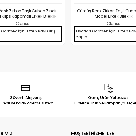
enk Zirkon Taşlı Cuban Zincir
Gümüş Renk Zirkon Taşlı Cuban
 Klips Kapamalı Erkek Bileklik
Model Erkek Bileklik
Clariss
Clariss
ı Görmek İçin Lütfen Bayi Girişi
Fiyatları Görmek İçin Lütfen Bayi
Yapın
Güvenli Alışveriş
Geniş Ürün Yelpazesi
üvenli ve kolay ödeme sistemi
Binlerce ürün ve kampanya seçe
RİMİZ
MÜŞTERİ HİZMETLERİ