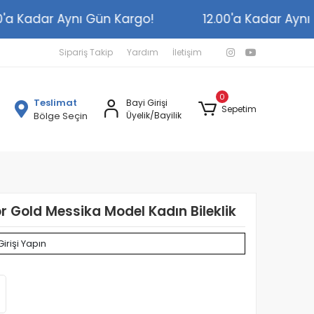
2.00'a Kadar Aynı Gün Kargo!
12.00'a Kadar A
Sipariş Takip
Yardım
İletişim
0
Teslimat
Bayi Girişi
Sepetim
Bölge Seçin
Üyelik/Bayilik
r Gold Messika Model Kadın Bileklik
Girişi Yapın