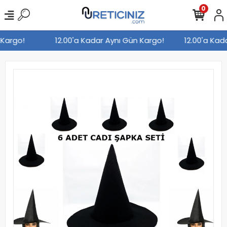
0
n Kargo!
12.00'a Kadar Aynı Gün Kargo!
12.00'a Ka