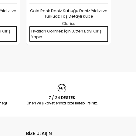
ıldızı ve
Gold Renk Deniz Kabuğu Deniz Yıldızı ve
316L Çe
e
Turkuaz Taş Detaylı Küpe
Clariss
 Girişi
Fiyatları Görmek İçin Lütfen Bayi Girişi
Yapın
Fiyatla
Yapın
7 / 24 DESTEK
neği
Öneri ve şikayetlerinizi bize iletebilirsiniz.
BİZE ULAŞIN