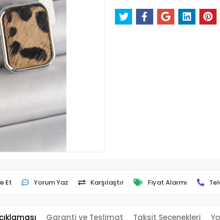
e Et
Yorum Yaz
Karşılaştır
Fiyat Alarmı
Tel
çıklaması
Garanti ve Teslimat
Taksit Seçenekleri
Yo