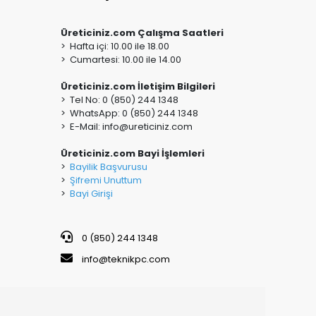
Üreticiniz.com Çalışma Saatleri
> Hafta içi: 10.00 ile 18.00
> Cumartesi: 10.00 ile 14.00
Üreticiniz.com İletişim Bilgileri
> Tel No: 0 (850) 244 1348
> WhatsApp: 0 (850) 244 1348
> E-Mail:
info@ureticiniz.com
Üreticiniz.com Bayi İşlemleri
>
Bayilik Başvurusu
>
Şifremi Unuttum
>
Bayi Girişi
0 (850) 244 1348
info@teknikpc.com