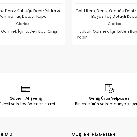
k Deniz Kabuğu Deniz Yıldızı ve
Gold Renk Deniz Kabuğu Deniz Y
Pembe Taş Detaylı Küpe
Beyaz Taş Detaylı Küp
Clariss
Clariss
ı Görmek İçin Lütfen Bayi Girişi
Fiyatları Görmek İçin Lütfen Bayi
Yapın
Güvenli Alışveriş
Geniş Ürün Yelpazesi
üvenli ve kolay ödeme sistemi
Binlerce ürün ve kampanya seçe
RİMİZ
MÜŞTERİ HİZMETLERİ