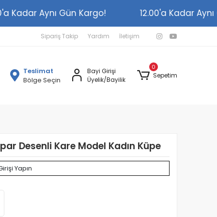
2.00'a Kadar Aynı Gün Kargo!
12.00'a Kadar A
Sipariş Takip
Yardım
İletişim
0
Teslimat
Bayi Girişi
Sepetim
Bölge Seçin
Üyelik/Bayilik
par Desenli Kare Model Kadın Küpe
Girişi Yapın