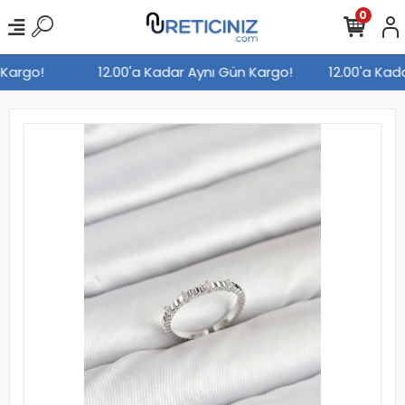
0
n Kargo!
12.00'a Kadar Aynı Gün Kargo!
12.00'a Ka