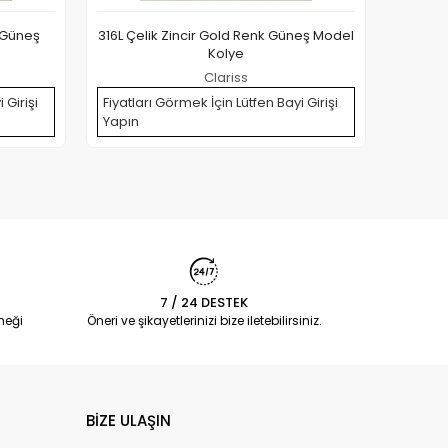
 Güneş
316L Çelik Zincir Gold Renk Güneş Model
316L
Kolye
Model 
Clariss
 Girişi
Fiyatları Görmek İçin Lütfen Bayi Girişi
Fiyatla
Yapın
Yapın
7 / 24 DESTEK
neği
Öneri ve şikayetlerinizi bize iletebilirsiniz.
BİZE ULAŞIN