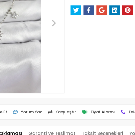
e Et
Yorum Yaz
Karşılaştır
Fiyat Alarmı
Tel
çıklaması
Garanti ve Teslimat
Taksit Seçenekleri
Yo