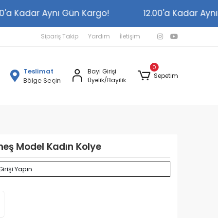
2.00'a Kadar Aynı Gün Kargo!
12.00'a Kadar A
Sipariş Takip
Yardım
İletişim
0
Teslimat
Bayi Girişi
Sepetim
Bölge Seçin
Üyelik/Bayilik
neş Model Kadın Kolye
Girişi Yapın