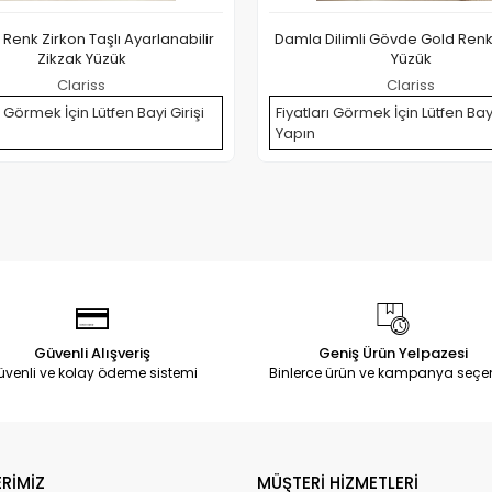
enk Zirkon Taşlı Ayarlanabilir
Damla Dilimli Gövde Gold Re
Zikzak Yüzük
Yüzük
Clariss
Clariss
ı Görmek İçin Lütfen Bayi Girişi
Fiyatları Görmek İçin Lütfen Bayi
Yapın
Güvenli Alışveriş
Geniş Ürün Yelpazesi
üvenli ve kolay ödeme sistemi
Binlerce ürün ve kampanya seçe
RİMİZ
MÜŞTERİ HİZMETLERİ