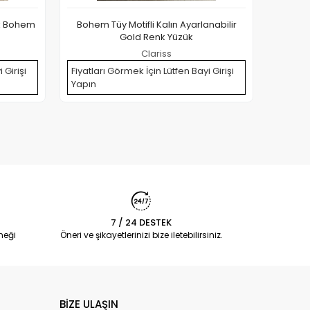
nk Bohem
Bohem Tüy Motifli Kalın Ayarlanabilir
Vida v
Gold Renk Yüzük
Clariss
 Girişi
Fiyatları Görmek İçin Lütfen Bayi Girişi
Fiyatla
Yapın
Yapın
7 / 24 DESTEK
neği
Öneri ve şikayetlerinizi bize iletebilirsiniz.
BİZE ULAŞIN