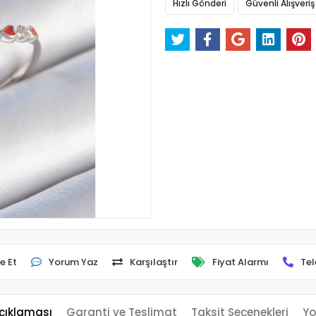
Hızlı Gönderi
Güvenli Alışveriş
e Et
Yorum Yaz
Karşılaştır
Fiyat Alarmı
Tel
çıklaması
Garanti ve Teslimat
Taksit Seçenekleri
Yo