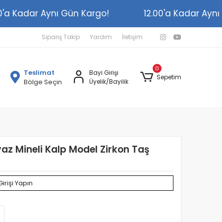
2.00'a Kadar Aynı Gün Kargo!
12.00'a Kadar A
Sipariş Takip
Yardım
İletişim
0
Teslimat
Bayi Girişi
Sepetim
Bölge Seçin
Üyelik/Bayilik
az Mineli Kalp Model Zirkon Taş
Girişi Yapın