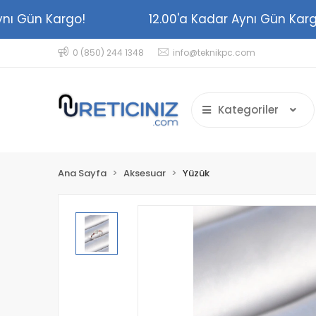
r Aynı Gün Kargo!
12.00'a Kadar Aynı Gün K
0 (850) 244 1348
info@teknikpc.com
Kategoriler
Ana Sayfa
Aksesuar
Yüzük