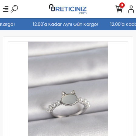
0
n Kargo!
12.00'a Kadar Aynı Gün Kargo!
12.00'a Ka