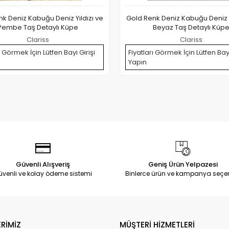
k Deniz Kabuğu Deniz Yıldızı ve
Gold Renk Deniz Kabuğu Deniz Y
Pembe Taş Detaylı Küpe
Beyaz Taş Detaylı Küp
Clariss
Clariss
ı Görmek İçin Lütfen Bayi Girişi
Fiyatları Görmek İçin Lütfen Bayi
Yapın
Güvenli Alışveriş
Geniş Ürün Yelpazesi
üvenli ve kolay ödeme sistemi
Binlerce ürün ve kampanya seçe
RİMİZ
MÜŞTERİ HİZMETLERİ