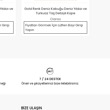
ıldızı ve
Gold Renk Deniz Kabuğu Deniz Yıldızı ve
316L Çe
e
Turkuaz Taş Detaylı Küpe
Clariss
 Girişi
Fiyatları Görmek İçin Lütfen Bayi Girişi
Yapın
Fiyatla
Yapın
7 / 24 DESTEK
neği
Öneri ve şikayetlerinizi bize iletebilirsiniz.
BİZE ULAŞIN