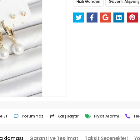
Hızlı Gönderi
Güvenli Alışveriş
e Et
Yorum Yaz
Karşılaştır
Fiyat Alarmı
Tel
çıklaması
Garanti ve Teslimat
Taksit Seçenekleri
Yo