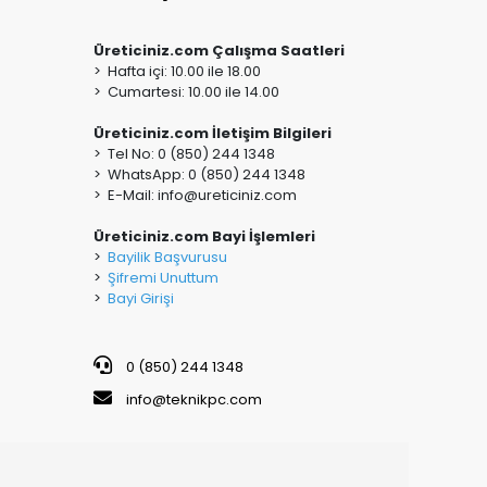
Üreticiniz.com Çalışma Saatleri
> Hafta içi: 10.00 ile 18.00
> Cumartesi: 10.00 ile 14.00
Üreticiniz.com İletişim Bilgileri
> Tel No: 0 (850) 244 1348
> WhatsApp: 0 (850) 244 1348
> E-Mail:
info@ureticiniz.com
Üreticiniz.com Bayi İşlemleri
>
Bayilik Başvurusu
>
Şifremi Unuttum
>
Bayi Girişi
0 (850) 244 1348
info@teknikpc.com