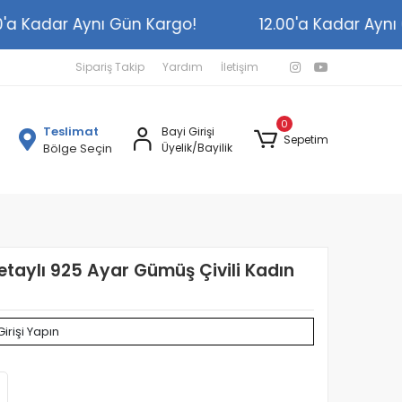
2.00'a Kadar Aynı Gün Kargo!
12.00'a Kadar A
Sipariş Takip
Yardım
İletişim
0
Teslimat
Bayi Girişi
Sepetim
Bölge Seçin
Üyelik/Bayilik
Detaylı 925 Ayar Gümüş Çivili Kadın
Girişi Yapın