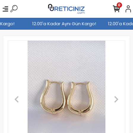
0
n Kargo!
12.00'a Kadar Aynı Gün Kargo!
12.00'a Ka