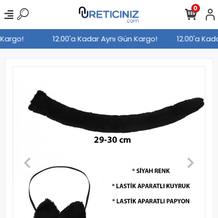
0
n Kargo!
12.00'a Kadar Aynı Gün Kargo!
12.00'a Ka