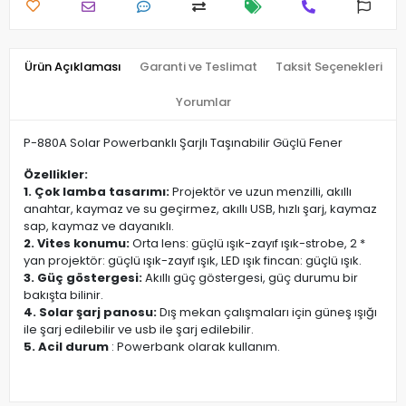
Ürün Açıklaması
Garanti ve Teslimat
Taksit Seçenekleri
Yorumlar
P-880A Solar Powerbanklı Şarjlı Taşınabilir Güçlü Fener
Özellikler:
1. Çok lamba tasarımı:
Projektör ve uzun menzilli, akıllı
anahtar, kaymaz ve su geçirmez, akıllı USB, hızlı şarj, kaymaz
sap, kaymaz ve dayanıklı.
2. Vites konumu:
Orta lens: güçlü ışık-zayıf ışık-strobe, 2 *
yan projektör: güçlü ışık-zayıf ışık, LED ışık fincan: güçlü ışık.
3. Güç göstergesi:
Akıllı güç göstergesi, güç durumu bir
bakışta bilinir.
4. Solar şarj panosu:
Dış mekan çalışmaları için güneş ışığı
ile şarj edilebilir ve usb ile şarj edilebilir.
5. Acil durum
: Powerbank olarak kullanım.