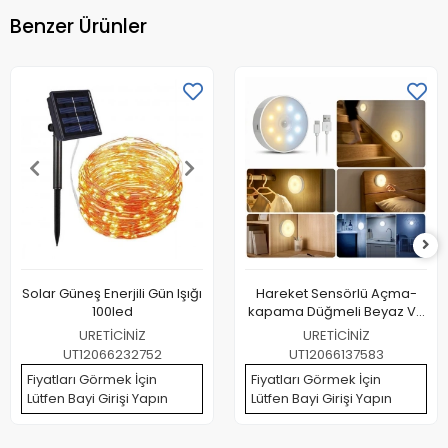
Benzer Ürünler
Solar Güneş Enerjili Gün Işığı
Hareket Sensörlü Açma-
100led
kapama Düğmeli Beyaz Ve
Gün Işığı Yanabilen Çok
URETİCİNİZ
URETİCİNİZ
Amaçlı Led Lamba
UT12066232752
UT12066137583
Fiyatları Görmek İçin
Fiyatları Görmek İçin
Lütfen Bayi Girişi Yapın
Lütfen Bayi Girişi Yapın