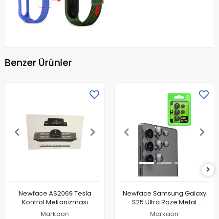
Benzer Ürünler
Newface AS2069 Tesla
Newface Samsung Galaxy
Kontrol Mekanizması
S25 Ultra Raze Metal
Kamera Lens - Siyah
Markaon
Markaon