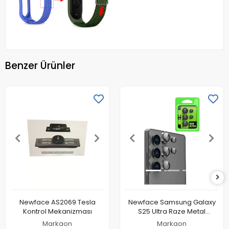
Benzer Ürünler
Newface AS2069 Tesla
Newface Samsung Galaxy
Kontrol Mekanizması
S25 Ultra Raze Metal
Kamera Lens - Siyah
Markaon
Markaon