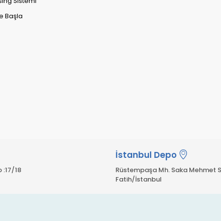
sing Sistemi
e Başla
İstanbul Depo
 :17/18
Rüstempaşa Mh. Saka Mehmet S
Fatih/İstanbul