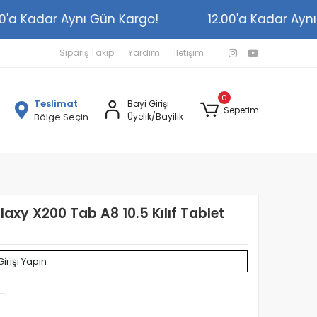
2.00'a Kadar Aynı Gün Kargo!
12.00'a Kadar A
Sipariş Takip
Yardım
İletişim
0
Teslimat
Bayi Girişi
Sepetim
Bölge Seçin
Üyelik/Bayilik
xy X200 Tab A8 10.5 Kılıf Tablet
Girişi Yapın