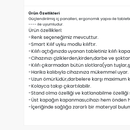
Ürün Özellikleri
Güçlendirilmiş iç panalleri, ergonomik yapısı ile tablet
---- ile uyumludur.
Ürün özellikleri:
-Renk seçeneğimiz mevcuttur.
-Smart Kılıf uyku modlu kılıftır.
-Kılıfı açtığınızda uyanan tabletiniz kılıfı 
-Cihazınızı çiziklerden,kirden,darbe ve şokt
-Kılıfı çıkarmadan bütün slotlara(yan tuşlar,şarj,
-Harika kalıbıyla cihazınıza mükemmel uyar.
-Uzun ömürlüdür,darbelere karşı maximum k
-Kolayca takıp çıkartılabilir.
-Stand olma özelliği ve katlanabilme özelliği
-Üst kapağın kapanması,cihazı hem önden h
-İçeriğinde sağlığa zararlı bir materyal bul