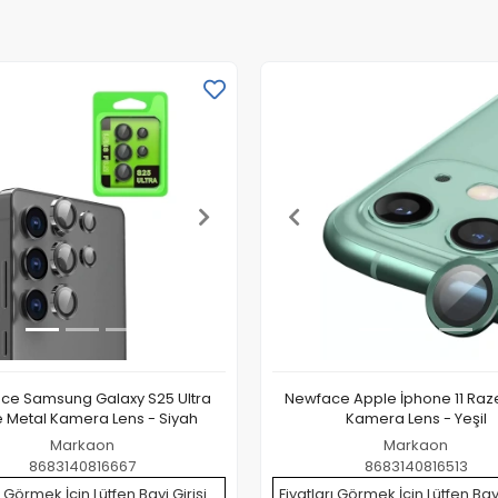
ce Samsung Galaxy S25 Ultra
Newface Apple İphone 11 Raz
 Metal Kamera Lens - Siyah
Kamera Lens - Yeşil
Markaon
Markaon
8683140816667
8683140816513
ı Görmek İçin Lütfen Bayi Girişi
Fiyatları Görmek İçin Lütfen Bayi