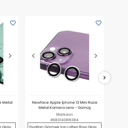
e Metal
Newface Apple İphone 13 Mini Raze
Newfac
Metal Kamera Lens - Gümüş
Markaon
8683140816384
 Girişi
Fiyatları Görmek İçin Lütfen Bayi Girişi
Fiyatla