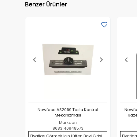
Benzer Ürünler
Newface AS2069 Tesla Kontrol
Newfa
Mekanizması
Raze
Markaon
8683140948573
Fiyatları Görmek İçin Lütfen Bayi Girişi
Fiyatlar