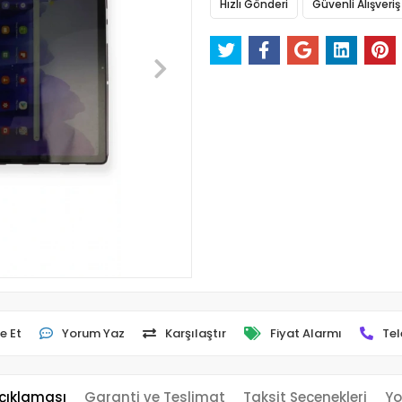
Hızlı Gönderi
Güvenli Alışveriş
e Et
Yorum Yaz
Karşılaştır
Fiyat Alarmı
Tel
çıklaması
Garanti ve Teslimat
Taksit Seçenekleri
Yo