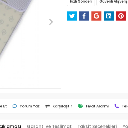
Hızlı Gönderi
Güvenli Alışveriş
e Et
Yorum Yaz
Karşılaştır
Fiyat Alarmı
Tel
çıklaması
Garanti ve Teslimat
Taksit Seçenekleri
Yo