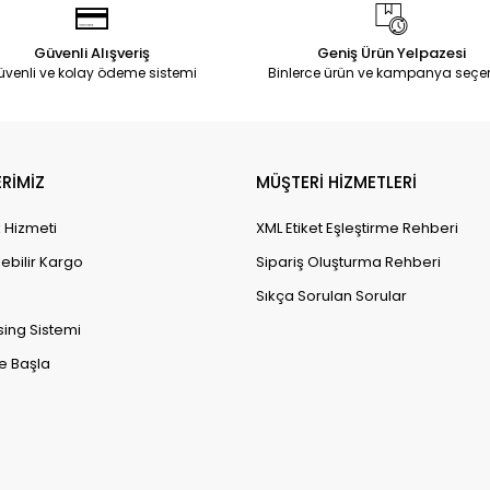
Güvenli Alışveriş
Geniş Ürün Yelpazesi
üvenli ve kolay ödeme sistemi
Binlerce ürün ve kampanya seçe
RİMİZ
MÜŞTERİ HİZMETLERİ
k Hizmeti
XML Etiket Eşleştirme Rehberi
lebilir Kargo
Sipariş Oluşturma Rehberi
Sıkça Sorulan Sorular
sing Sistemi
e Başla