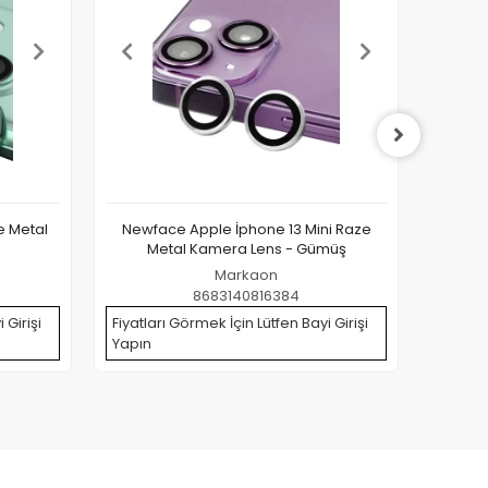
e Metal
Newface Apple İphone 13 Mini Raze
Newfac
Metal Kamera Lens - Gümüş
Markaon
8683140816384
 Girişi
Fiyatları Görmek İçin Lütfen Bayi Girişi
Fiyatla
Yapın
Yapın