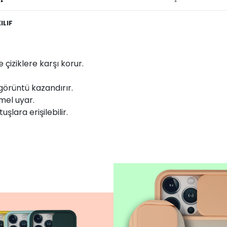
ILIF
çiziklere karşı korur.
görüntü kazandırır.
mel uyar.
uşlara erişilebilir.
.