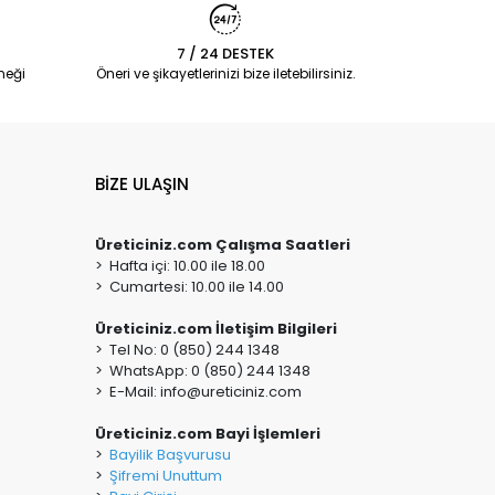
7 / 24 DESTEK
neği
Öneri ve şikayetlerinizi bize iletebilirsiniz.
BİZE ULAŞIN
Üreticiniz.com Çalışma Saatleri
> Hafta içi: 10.00 ile 18.00
> Cumartesi: 10.00 ile 14.00
Üreticiniz.com İletişim Bilgileri
> Tel No: 0 (850) 244 1348
> WhatsApp: 0 (850) 244 1348
> E-Mail:
info@ureticiniz.com
Üreticiniz.com Bayi İşlemleri
>
Bayilik Başvurusu
>
Şifremi Unuttum