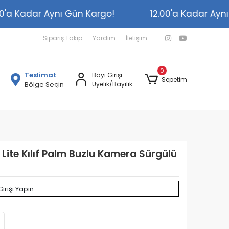
12.00'a Kadar Aynı Gün Kargo!
12.00'a Kadar 
Sipariş Takip
Yardım
İletişim
0
Teslimat
Bayi Girişi
Sepetim
Bölge Seçin
Üyelik/Bayilik
ite Kılıf Palm Buzlu Kamera Sürgülü
Girişi Yapın