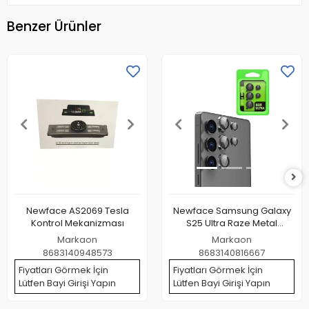
Benzer Ürünler
Newface AS2069 Tesla
Newface Samsung Galaxy
Kontrol Mekanizması
S25 Ultra Raze Metal
Kamera Lens - Siyah
Markaon
Markaon
8683140948573
8683140816667
Fiyatları Görmek İçin
Fiyatları Görmek İçin
Lütfen Bayi Girişi Yapın
Lütfen Bayi Girişi Yapın