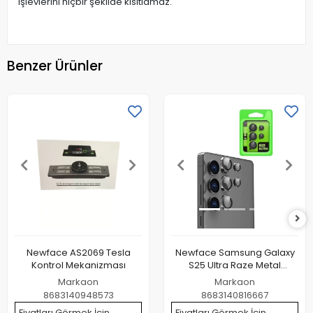
işlevlerini hiçbir şekilde kısıtlamaz.
Benzer Ürünler
Newface AS2069 Tesla
Newface Samsung Galaxy
Kontrol Mekanizması
S25 Ultra Raze Metal
Kamera Lens - Siyah
Markaon
Markaon
8683140948573
8683140816667
Fiyatları Görmek İçin
Fiyatları Görmek İçin