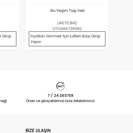
3lu Yeşim Taşı Seti
URETİCİNİZ
UT12066725582
 Girişi
Fiyatları Görmek İçin Lütfen Bayi Girişi
Fiyatla
Yapın
Yapın
7 / 24 DESTEK
neği
Öneri ve şikayetlerinizi bize iletebilirsiniz.
BİZE ULAŞIN