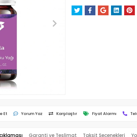
e Et
Yorum Yaz
Karşılaştır
Fiyat Alarmı
Tel
çıklaması
Garanti ve Teslimat
Taksit Seçenekleri
Yo