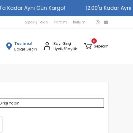
2.00'a Kadar Aynı Gün Kargo!
12.00'a Kadar A
Sipariş Takip
Yardım
İletişim
0
Teslimat
Bayi Girişi
Sepetim
Bölge Seçin
Üyelik/Bayilik
Girişi Yapın