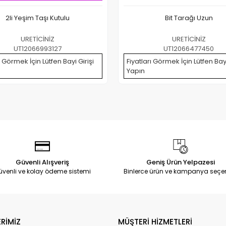
2li Yeşim Taşı Kutulu
Bit Tarağı Uzun
URETİCİNİZ
URETİCİNİZ
UT12066993127
UT12066477450
ı Görmek İçin Lütfen Bayi Girişi
Fiyatları Görmek İçin Lütfen Bayi
Yapın
Güvenli Alışveriş
Geniş Ürün Yelpazesi
üvenli ve kolay ödeme sistemi
Binlerce ürün ve kampanya seçe
RİMİZ
MÜŞTERİ HİZMETLERİ