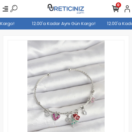
0
n Kargo!
12.00'a Kadar Aynı Gün Kargo!
12.00'a Ka