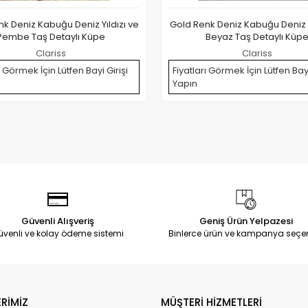
k Deniz Kabuğu Deniz Yıldızı ve
Gold Renk Deniz Kabuğu Deniz Y
Pembe Taş Detaylı Küpe
Beyaz Taş Detaylı Küp
Clariss
Clariss
ı Görmek İçin Lütfen Bayi Girişi
Fiyatları Görmek İçin Lütfen Bayi
Yapın
Güvenli Alışveriş
Geniş Ürün Yelpazesi
üvenli ve kolay ödeme sistemi
Binlerce ürün ve kampanya seçe
RİMİZ
MÜŞTERİ HİZMETLERİ