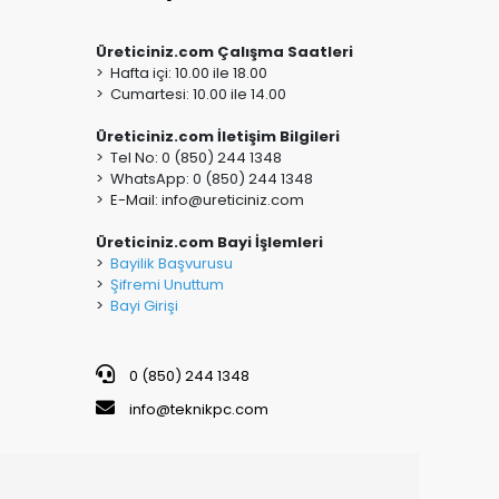
Üreticiniz.com Çalışma Saatleri
> Hafta içi: 10.00 ile 18.00
> Cumartesi: 10.00 ile 14.00
Üreticiniz.com İletişim Bilgileri
> Tel No: 0 (850) 244 1348
> WhatsApp: 0 (850) 244 1348
> E-Mail:
info@ureticiniz.com
Üreticiniz.com Bayi İşlemleri
>
Bayilik Başvurusu
>
Şifremi Unuttum
>
Bayi Girişi
0 (850) 244 1348
info@teknikpc.com