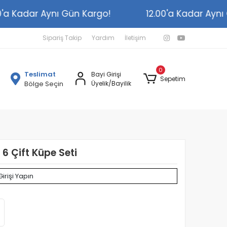
2.00'a Kadar Aynı Gün Kargo!
12.00'a Kadar A
Sipariş Takip
Yardım
İletişim
0
Teslimat
Bayi Girişi
Sepetim
Bölge Seçin
Üyelik/Bayilik
 6 Çift Küpe Seti
Girişi Yapın