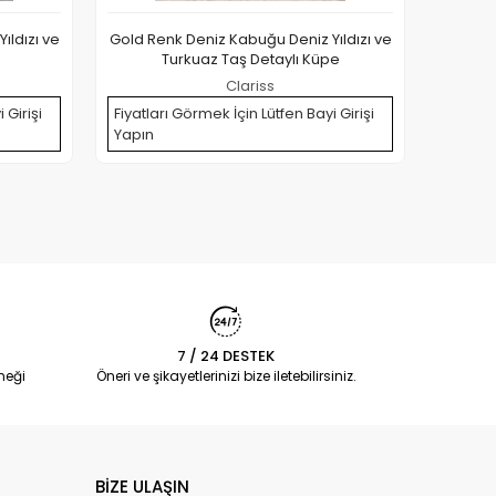
ıldızı ve
Gold Renk Deniz Kabuğu Deniz Yıldızı ve
316L Çe
e
Turkuaz Taş Detaylı Küpe
Clariss
 Girişi
Fiyatları Görmek İçin Lütfen Bayi Girişi
Yapın
Fiyatla
Yapın
7 / 24 DESTEK
neği
Öneri ve şikayetlerinizi bize iletebilirsiniz.
BİZE ULAŞIN