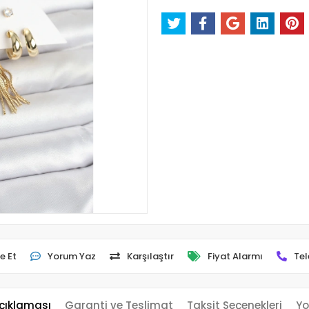
e Et
Yorum Yaz
Karşılaştır
Fiyat Alarmı
Tel
çıklaması
Garanti ve Teslimat
Taksit Seçenekleri
Yo