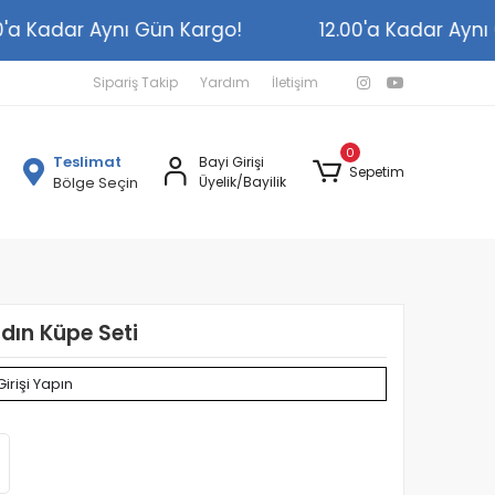
2.00'a Kadar Aynı Gün Kargo!
12.00'a Kadar A
Sipariş Takip
Yardım
İletişim
0
Teslimat
Bayi Girişi
Sepetim
Bölge Seçin
Üyelik/Bayilik
adın Küpe Seti
Girişi Yapın