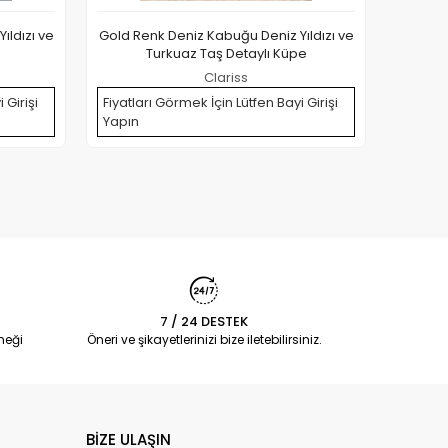
ıldızı ve
Gold Renk Deniz Kabuğu Deniz Yıldızı ve
316L Çe
e
Turkuaz Taş Detaylı Küpe
Clariss
 Girişi
Fiyatları Görmek İçin Lütfen Bayi Girişi
Yapın
Fiyatla
Yapın
7 / 24 DESTEK
neği
Öneri ve şikayetlerinizi bize iletebilirsiniz.
BİZE ULAŞIN