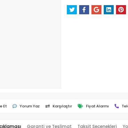
e Et
Yorum Yaz
Karşılaştır
Fiyat Alarmı
Tel
çıklaması
Garanti ve Teslimat
Taksit Seçenekleri
Yo