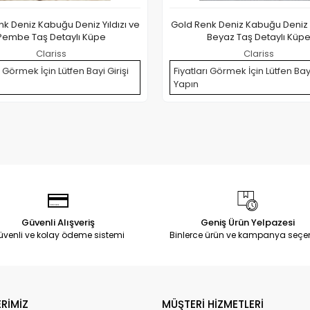
k Deniz Kabuğu Deniz Yıldızı ve
Gold Renk Deniz Kabuğu Deniz Y
Pembe Taş Detaylı Küpe
Beyaz Taş Detaylı Küp
Clariss
Clariss
ı Görmek İçin Lütfen Bayi Girişi
Fiyatları Görmek İçin Lütfen Bayi
Yapın
Güvenli Alışveriş
Geniş Ürün Yelpazesi
üvenli ve kolay ödeme sistemi
Binlerce ürün ve kampanya seçe
RİMİZ
MÜŞTERİ HİZMETLERİ