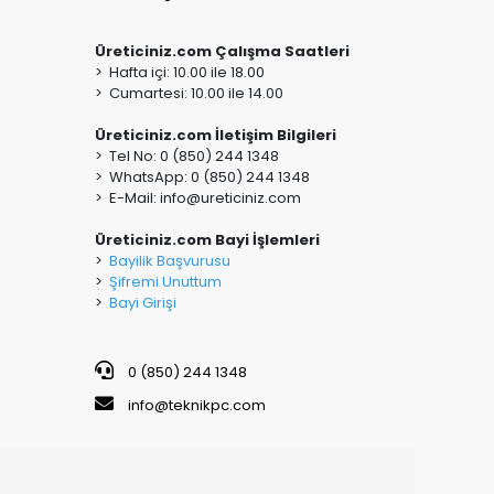
Üreticiniz.com Çalışma Saatleri
> Hafta içi: 10.00 ile 18.00
> Cumartesi: 10.00 ile 14.00
Üreticiniz.com İletişim Bilgileri
> Tel No: 0 (850) 244 1348
> WhatsApp: 0 (850) 244 1348
> E-Mail:
info@ureticiniz.com
Üreticiniz.com Bayi İşlemleri
>
Bayilik Başvurusu
>
Şifremi Unuttum
>
Bayi Girişi
0 (850) 244 1348
info@teknikpc.com