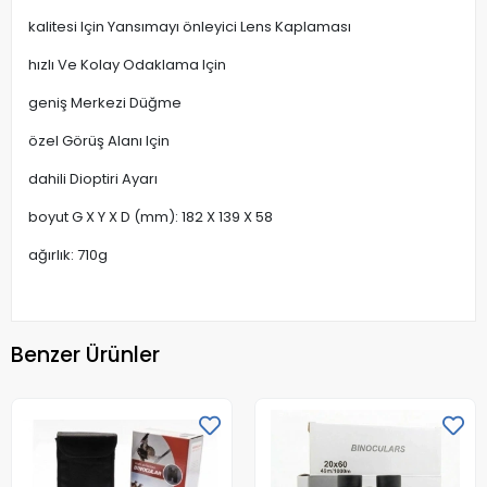
kalitesi Için Yansımayı önleyici Lens Kaplaması
hızlı Ve Kolay Odaklama Için
geniş Merkezi Düğme
özel Görüş Alanı Için
dahili Dioptiri Ayarı
boyut G X Y X D (mm): 182 X 139 X 58
ağırlık: 710g
Benzer Ürünler