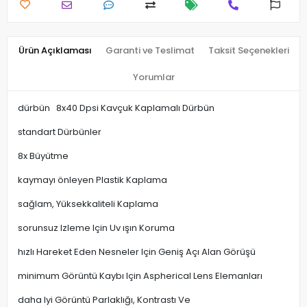
Ürün Açıklaması
Garanti ve Teslimat
Taksit Seçenekleri
Yorumlar
dürbün 8x40 Dpsi Kavçuk Kaplamalı Dürbün
standart Dürbünler
8x Büyütme
kaymayı önleyen Plastik Kaplama
sağlam, Yüksekkaliteli Kaplama
sorunsuz Izleme Için Uv ışın Koruma
hızlı Hareket Eden Nesneler Için Geniş Açı Alan Görüşü
minimum Görüntü Kaybı Için Aspherical Lens Elemanları
daha Iyi Görüntü Parlaklığı, Kontrastı Ve