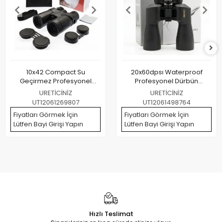
10x42 Compact Su
20x60dpsı Waterproof
Geçirmez Profesyonel
Profesyonel Dürbün
Dürbün
1000m/49m
URETİCİNİZ
URETİCİNİZ
UT12061269807
UT12061498764
Fiyatları Görmek İçin
Fiyatları Görmek İçin
Lütfen Bayi Girişi Yapın
Lütfen Bayi Girişi Yapın
Hızlı Teslimat