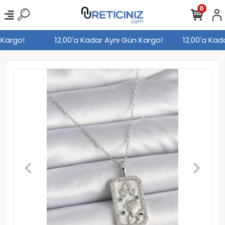
0
n Kargo!
12.00'a Kadar Aynı Gün Kargo!
12.00'a Ka