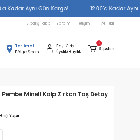
2.00'a Kadar Aynı Gün Kargo!
12.00'a Kadar A
Sipariş Takip
Yardım
İletişim
0
Teslimat
Bayi Girişi
Sepetim
Bölge Seçin
Üyelik/Bayilik
 Pembe Mineli Kalp Zirkon Taş Detay
Girişi Yapın