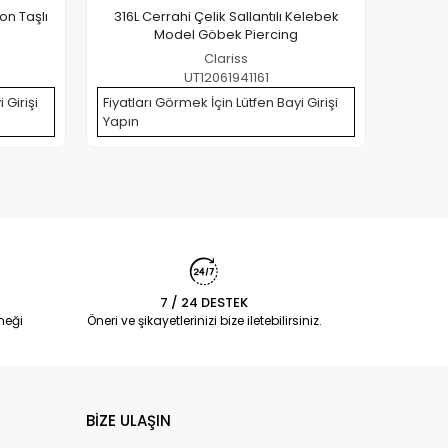
kon Taşlı
316L Cerrahi Çelik Sallantılı Kelebek
316L C
Model Göbek Piercing
Clariss
UT12061941161
 Girişi
Fiyatları Görmek İçin Lütfen Bayi Girişi
Fiyatla
Yapın
Yapın
7 / 24 DESTEK
neği
Öneri ve şikayetlerinizi bize iletebilirsiniz.
BİZE ULAŞIN