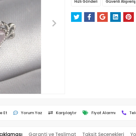
Hızlı Gönderi
Güvenli Alışveriş
e Et
Yorum Yaz
Karşılaştır
Fiyat Alarmı
Tel
çıklaması
Garanti ve Teslimat
Taksit Seçenekleri
Yo