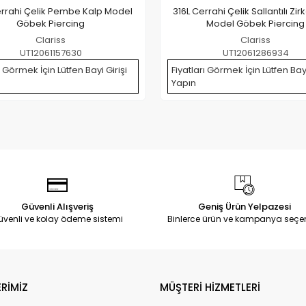
errahi Çelik Pembe Kalp Model
316L Cerrahi Çelik Sallantılı Zir
Göbek Piercing
Model Göbek Piercing
Clariss
Clariss
UT12061157630
UT12061286934
ı Görmek İçin Lütfen Bayi Girişi
Fiyatları Görmek İçin Lütfen Bayi
Yapın
Güvenli Alışveriş
Geniş Ürün Yelpazesi
üvenli ve kolay ödeme sistemi
Binlerce ürün ve kampanya seçe
RİMİZ
MÜŞTERİ HİZMETLERİ