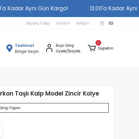
2.00'a Kadar Aynı Gün Kargo!
12.00'a Kadar A
Sipariş Takip
Yardım
İletişim
0
Teslimat
Bayi Girişi
Sepetim
Bölge Seçin
Üyelik/Bayilik
irkon Taşlı Kalp Model Zincir Kolye
Girişi Yapın