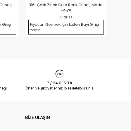
 Güneş
316L Çelik Zincir Gold Renk Güneş Model
316L
Kolye
Model 
Clariss
 Girişi
Fiyatları Görmek İçin Lütfen Bayi Girişi
Fiyatla
Yapın
Yapın
7 / 24 DESTEK
neği
Öneri ve şikayetlerinizi bize iletebilirsiniz.
BİZE ULAŞIN