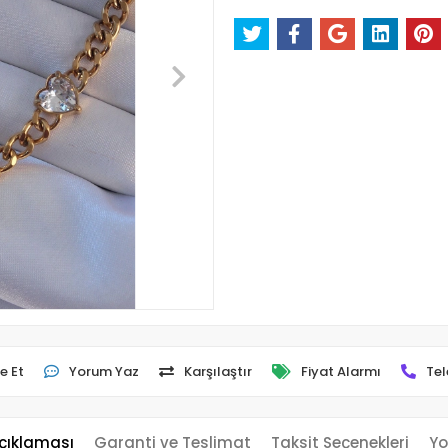
e Et
Yorum Yaz
Karşılaştır
Fiyat Alarmı
Tel
çıklaması
Garanti ve Teslimat
Taksit Seçenekleri
Yo