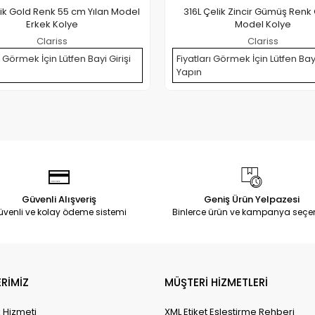
lik Gold Renk 55 cm Yılan Model
316L Çelik Zincir Gümüş Renk
Erkek Kolye
Model Kolye
Clariss
Clariss
ı Görmek İçin Lütfen Bayi Girişi
Fiyatları Görmek İçin Lütfen Bayi
Yapın
Güvenli Alışveriş
Geniş Ürün Yelpazesi
üvenli ve kolay ödeme sistemi
Binlerce ürün ve kampanya seçe
RİMİZ
MÜŞTERİ HİZMETLERİ
k Hizmeti
XML Etiket Eşleştirme Rehberi