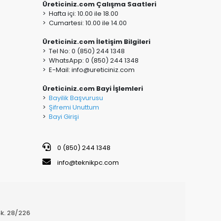
Üreticiniz.com Çalışma Saatleri
> Hafta içi: 10.00 ile 18.00
> Cumartesi: 10.00 ile 14.00
Üreticiniz.com İletişim Bilgileri
> Tel No: 0 (850) 244 1348
> WhatsApp: 0 (850) 244 1348
> E-Mail:
info@ureticiniz.com
Üreticiniz.com Bayi İşlemleri
>
Bayilik Başvurusu
>
Şifremi Unuttum
>
Bayi Girişi
0 (850) 244 1348
info@teknikpc.com
k. 28/226