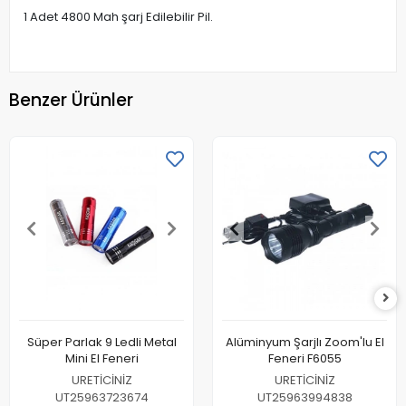
1 Adet 4800 Mah şarj Edilebilir Pil.
Benzer Ürünler
Süper Parlak 9 Ledli Metal
Alüminyum Şarjlı Zoom'lu El
Mini El Feneri
Feneri F6055
URETİCİNİZ
URETİCİNİZ
UT25963723674
UT25963994838