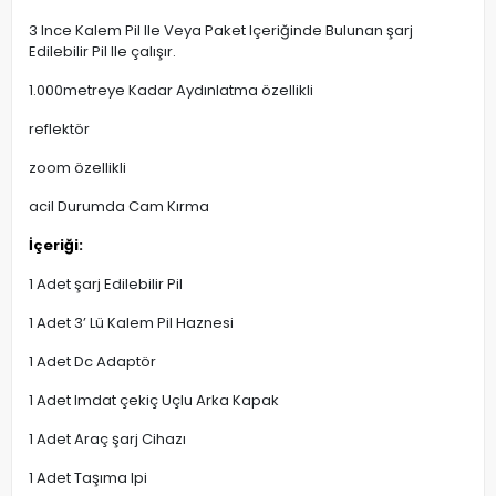
3 Ince Kalem Pil Ile Veya Paket Içeriğinde Bulunan şarj
Edilebilir Pil Ile çalışır.
1.000metreye Kadar Aydınlatma özellikli
reflektör
zoom özellikli
acil Durumda Cam Kırma
İçeriği:
1 Adet şarj Edilebilir Pil
1 Adet 3’ Lü Kalem Pil Haznesi
1 Adet Dc Adaptör
1 Adet Imdat çekiç Uçlu Arka Kapak
1 Adet Araç şarj Cihazı
1 Adet Taşıma Ipi