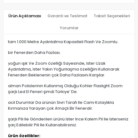
Ürün Açıklaması
Garanti ve Teslimat
Taksit Seçenekleri
Yorumlar
tam 1.000 Metre Aydınlatma Kapasiteli Flash Ve Zoomlu.
bir Fenerden Daha Fazlası.
yoğun ışık Ve Zoom özelliği Sayesinde, Ister Uzak
Aydınlatma, Ister Yakın Yoğunlaşma özelliğini Kullanarak
Fenerden Beklenenin çok Daha Fazlasını Karşılar.
alman Polislerinin Kullanmış Olduğu Kohler Flaslight Zoom
şarjlı Led El Feneri şimdi Türkiye’ De.
acil Durumlar Da ürünün Sivri Tarafı Ile Camı Kolaylıkla
Kırmanıza Yarayan çok Amaçlı Bir Fenerdir.
şarjlı Pili Ile Gönderilen ürünü Ister Ince Kalem Pil Ile Isterseniz
şarj Edilebilir Pili Ile Kullanabilirsiniz.
ürün özellikler: