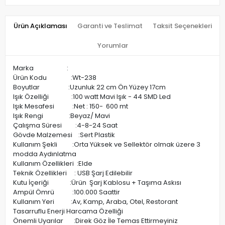
Ürün Açıklaması
Garanti ve Teslimat
Taksit Seçenekleri
Yorumlar
Marka :
Ürün Kodu :Wt-238
Boyutlar :Uzunluk 22 cm Ön Yüzey 17cm
Işık Özelliği :100 watt Mavi Işık - 44 SMD Led
Işık Mesafesi :Net : 150- 600 mt
Işık Rengi :Beyaz/ Mavi
Çalışma Süresi :4-8-24 Saat
Gövde Malzemesi :Sert Plastik
Kullanım Şekli :Orta Yüksek ve Sellektör olmak üzere 3
modda Aydınlatma
Kullanım Özellikleri :Elde
Teknik Özellikleri : USB Şarj Edilebilir
Kutu İçeriği :Ürün Şarj Kablosu + Taşıma Askısı
Ampül Ömrü :100.000 Saattir
Kullanım Yeri :Av, Kamp, Araba, Otel, Restorant
Tasarruflu Enerji Harcama Özelliği
Önemli Uyarılar :Direk Göz İle Temas Ettirmeyiniz