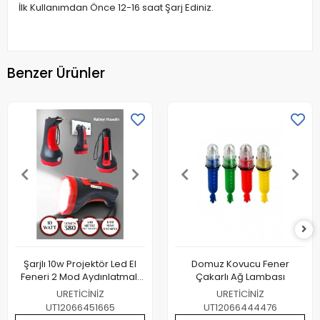
İlk Kullanımdan Önce 12-16 saat Şarj Ediniz.
Benzer Ürünler
Şarjlı 10w Projektör Led El
Domuz Kovucu Fener
Feneri 2 Mod Aydınlatmalı
Çakarlı Ağ Lambası
Uzun Menzil Güvenlik Bekçi
URETİCİNİZ
URETİCİNİZ
Polis Feneri Işıldak
UT12066451665
UT12066444476