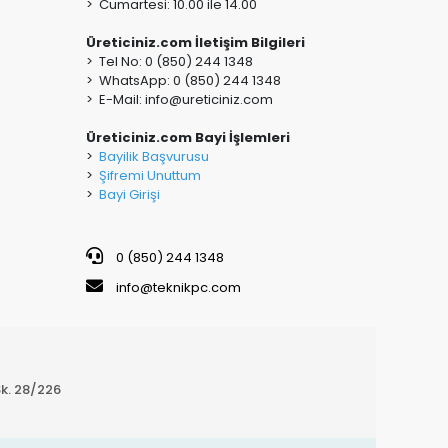
> Cumartesi: 10.00 ile 14.00
Üreticiniz.com İletişim Bilgileri
> Tel No: 0 (850) 244 1348
> WhatsApp: 0 (850) 244 1348
> E-Mail:
info@ureticiniz.com
Üreticiniz.com Bayi İşlemleri
>
Bayilik Başvurusu
>
Şifremi Unuttum
>
Bayi Girişi
0 (850) 244 1348
info@teknikpc.com
k. 28/226