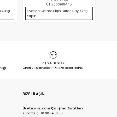
UT12066981445
 Girişi
Fiyatları Görmek İçin Lütfen Bayi Girişi
Fiyatla
Yapın
Yapın
7 / 24 DESTEK
neği
Öneri ve şikayetlerinizi bize iletebilirsiniz.
BİZE ULAŞIN
Üreticiniz.com Çalışma Saatleri
> Hafta içi: 10.00 ile 18.00