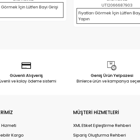
UT12066687903
ı Görmek İçin Lütfen Bayi Girişi
Fiyatları Görmek İçin Lütfen Bayi
Yapın
Güvenli Alışveriş
Geniş Ürün Yelpazesi
üvenli ve kolay ödeme sistemi
Binlerce ürün ve kampanya seçe
RİMİZ
MÜŞTERİ HİZMETLERİ
k Hizmeti
XML Etiket Eşleştirme Rehberi
lebilir Kargo
Sipariş Oluşturma Rehberi