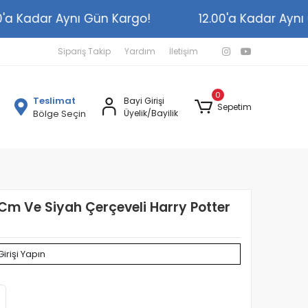
2.00'a Kadar Aynı Gün Kargo!
12.00'a Kadar A
Sipariş Takip
Yardım
İletişim
0
Teslimat
Bayi Girişi
Sepetim
Bölge Seçin
Üyelik/Bayilik
 Cm Ve Siyah Çerçeveli Harry Potter
Girişi Yapın