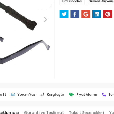
Hızlı Gönderi
Güvenli Alışveriş
e Et
Yorum Yaz
Karşılaştır
Fiyat Alarmı
Tel
çıklaması
Garanti ve Teslimat
Taksit Seçenekleri
Yo