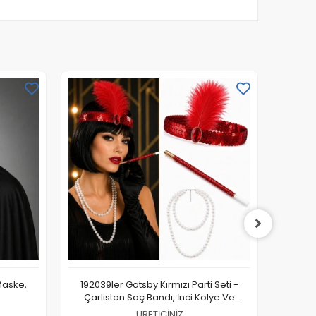
Maske,
192039ler Gatsby Kırmızı Parti Seti -
19203
Çarliston Saç Bandı, İnci Kolye Ve
Çarl
Tutacağı
URETİCİNİZ