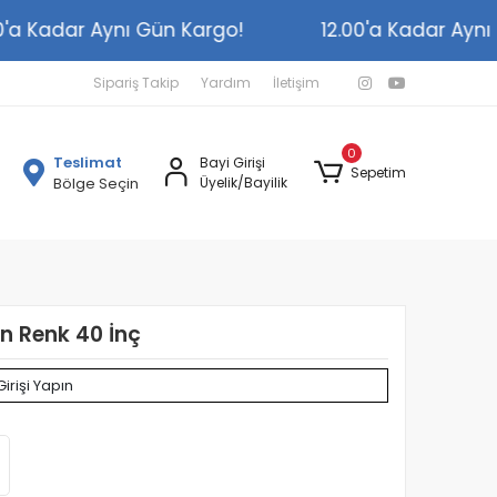
2.00'a Kadar Aynı Gün Kargo!
12.00'a Kadar A
Sipariş Takip
Yardım
İletişim
0
Teslimat
Bayi Girişi
Sepetim
Bölge Seçin
Üyelik/Bayilik
ın Renk 40 İnç
Girişi Yapın