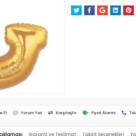
e Et
Yorum Yaz
Karşılaştır
Fiyat Alarmı
Tel
çıklaması
Garanti ve Teslimat
Taksit Seçenekleri
Yo