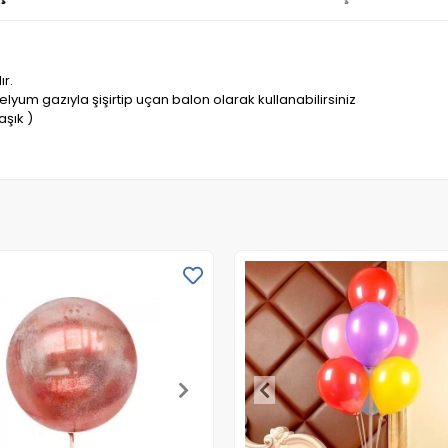
ır.
elyum gazıyla şişirtip uçan balon olarak kullanabilirsiniz
aşık )