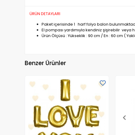
ÜRÜN DETAYLARI
Paket içerisinde 1 harf folyo balon bulunmaktad
El pompası yardımıyla kendiniz şişirebilir veya h
Ürün Ölçüsü : Yükseklik : 90 cm / En : 60 cm ( Yakl
Benzer Ürünler