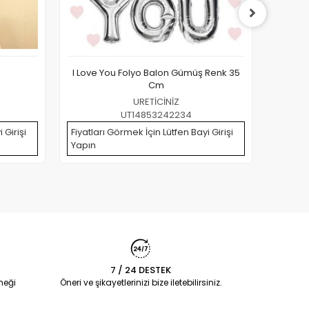
I Love You Folyo Balon Gümüş Renk 35
Kuru Ka
Cm
URETİCİNİZ
UT14853242234
 Girişi
Fiyatları Görmek İçin Lütfen Bayi Girişi
Fiyatla
Yapın
Yapın
7 / 24 DESTEK
neği
Öneri ve şikayetlerinizi bize iletebilirsiniz.