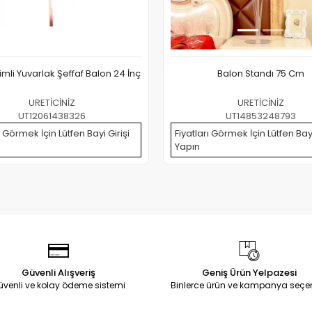
Simli Yuvarlak Şeffaf Balon 24 İnç
Balon Standı 75 Cm
URETİCİNİZ
URETİCİNİZ
UT12061438326
UT14853248793
ı Görmek İçin Lütfen Bayi Girişi
Fiyatları Görmek İçin Lütfen Bayi
Yapın
Güvenli Alışveriş
Geniş Ürün Yelpazesi
üvenli ve kolay ödeme sistemi
Binlerce ürün ve kampanya seçe