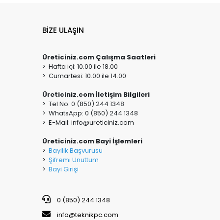
BİZE ULAŞIN
Üreticiniz.com Çalışma Saatleri
> Hafta içi: 10.00 ile 18.00
> Cumartesi: 10.00 ile 14.00
Üreticiniz.com İletişim Bilgileri
> Tel No: 0 (850) 244 1348
> WhatsApp: 0 (850) 244 1348
> E-Mail:
info@ureticiniz.com
Üreticiniz.com Bayi İşlemleri
>
Bayilik Başvurusu
>
Şifremi Unuttum
>
Bayi Girişi
0 (850) 244 1348
info@teknikpc.com