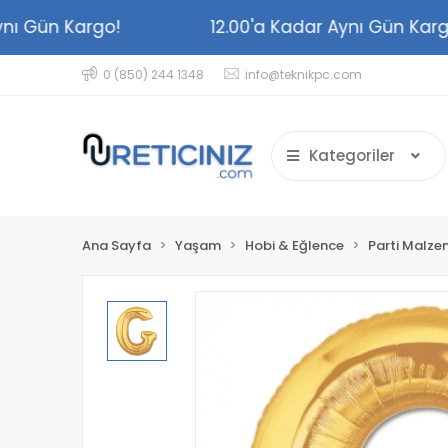
r Aynı Gün Kargo!
12.00'a Kadar Aynı Gün K
0 (850) 244 1348
info@teknikpc.com
Kategoriler
Ana Sayfa
Yaşam
Hobi & Eğlence
Parti Malze