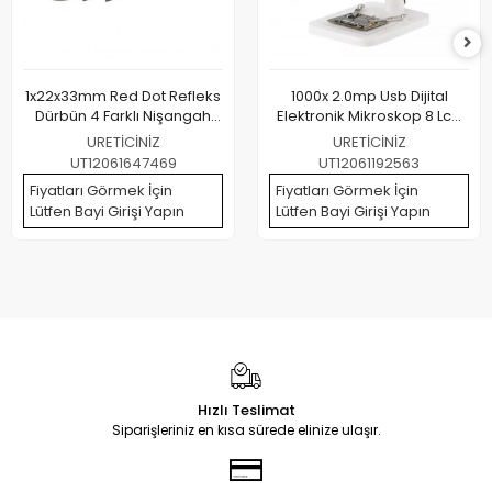
1x22x33mm Red Dot Refleks
1000x 2.0mp Usb Dijital
Dürbün 4 Farklı Nişangah
Elektronik Mikroskop 8 Lcd
Tipi 11mm Ray Uyumlu
Ekran Vga Büyüteç Dm4s
URETİCİNİZ
URETİCİNİZ
UT12061647469
UT12061192563
Fiyatları Görmek İçin
Fiyatları Görmek İçin
Lütfen Bayi Girişi Yapın
Lütfen Bayi Girişi Yapın
Hızlı Teslimat
Siparişleriniz en kısa sürede elinize ulaşır.