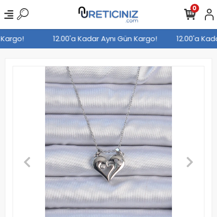
0
n Kargo!
12.00'a Kadar Aynı Gün Kargo!
12.00'a Ka